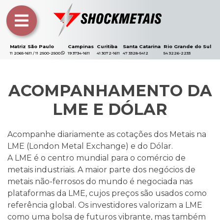
Matriz São Paulo
Campinas
Curitiba
Santa Catarina
Rio Grande do Sul
11 2065-1611 / 11 2500-2500
19 3734-1611
41 3072-1611
47 3328-5412
54 3226-2233
ACOMPANHAMENTO DA
LME E DÓLAR
Acompanhe diariamente as cotações dos Metais na
LME (London Metal Exchange) e do Dólar.
A LME é o centro mundial para o comércio de
metais industriais. A maior parte dos negócios de
metais não-ferrosos do mundo é negociada nas
plataformas da LME, cujos preços são usados como
referência global. Os investidores valorizam a LME
como uma bolsa de futuros vibrante, mas também