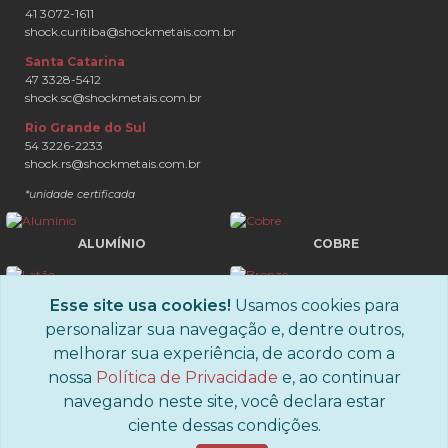
41 3072-1611
shock.curitiba@shockmetais.com.br
Santa Catarina
47 3328-5412
shock.sc@shockmetais.com.br
Rio Grande do Sul
54 3226-2233
shock.rs@shockmetais.com.br
*unidade certificada
ALUMÍNIO
COBRE
LATÃO
BRONZE
Esse site usa cookies!
Usamos cookies para
personalizar sua navegação e, dentre outros,
melhorar sua experiência, de acordo com a
nossa
Política de Privacidade
e, ao continuar
navegando neste site, você declara estar
ciente dessas condições.